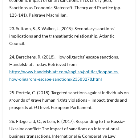
economic impact of smart sanctions. In D. Drury (Ed.),
Sanctions as Economic Statecraft: Theory and Practice (pp.
123-141). Palgrave Macmillan.
23. Sultoon, S., & Walker, J. (2019). Secondary sanctions'
implications and the transatlantic relationship. Atlantic
Council.
24. Berschens, R. (2018). How oligarchs' escape sanctions.
Handelsblatt Today. Retrieved from
https://www.handelsblatt.com/english/politics/loopholes-
how-oligarchs-escape-sanctions/23583278.html
25. Portela, C. (2018). Targeted sanctions against individuals on
grounds of grave human rights violations – impact, trends and
prospects at EU level. European Parliament.
26. Fitzgerald, O., & Lein, E. (2017). Responding to the Russia-
Ukraine conflict: The impact of sanctions on international
business transactions. International & Comparative Law