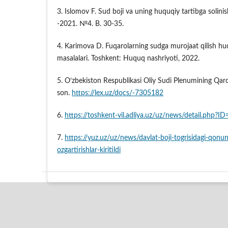
3. Islomov F. Sud boji va uning huquqiy tartibga solinishi
-2021. №4. B. 30-35.
4. Karimova D. Fuqarolarning sudga murojaat qilish huq
masalalari. Toshkent: Huquq nashriyoti, 2022.
5. O‘zbekiston Respublikasi Oliy Sudi Plenumining Qaro
son.
https://lex.uz/docs/-7305182
6.
https://toshkent-vil.adliya.uz/uz/news/detail.php?I
7.
https://yuz.uz/uz/news/davlat-boji-togrisidagi-qon
ozgartirishlar-kiritildi