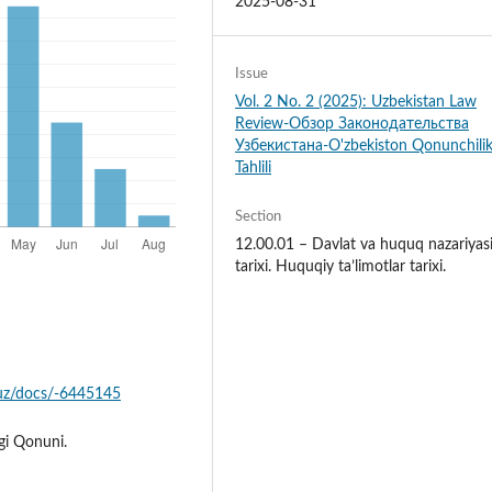
2025-08-31
Issue
Vol. 2 No. 2 (2025): Uzbekistan Law
Review-Обзор Законодательства
Узбекистана-O'zbekiston Qonunchili
Tahlili
Section
12.00.01 – Davlat va huquq nazariyas
tarixi. Huquqiy ta’limotlar tarixi.
x.uz/docs/-6445145
”gi Qonuni.