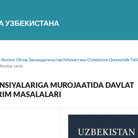
А УЗБЕКИСТАНА
aw Review-Обзор Законодательства Узбекистана-O'zbekiston Qonunchilik Tahli
imotlar tarixi.
NSIYALARIGA MUROJAATIDA DAVLAT
YRIM MASALALARI