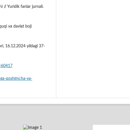
 // Yuridik fanlar jurnali.
uqi va davlat boji
ri, 16.12.2024 yildagi 37-
D=60417
unga-qoshimcha-va-