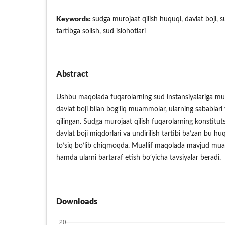
Keywords:
sudga murojaat qilish huquqi, davlat boji, s
tartibga solish, sud islohotlari
Abstract
Ushbu maqolada fuqarolarning sud instansiyalariga muro
davlat boji bilan bog‘liq muammolar, ularning sabablari 
qilingan. Sudga murojaat qilish fuqarolarning konstitut
davlat boji miqdorlari va undirilish tartibi ba’zan bu h
to‘siq bo‘lib chiqmoqda. Muallif maqolada mavjud mu
hamda ularni bartaraf etish bo‘yicha tavsiyalar beradi.
Downloads