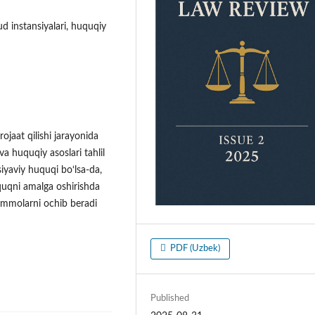
ud instansiyalari, huquqiy
jaat qilishi jarayonida
va huquqiy asoslari tahlil
siyaviy huquqi bo‘lsa-da,
uquqni amalga oshirishda
ammolarni ochib beradi
PDF (Uzbek)
Published