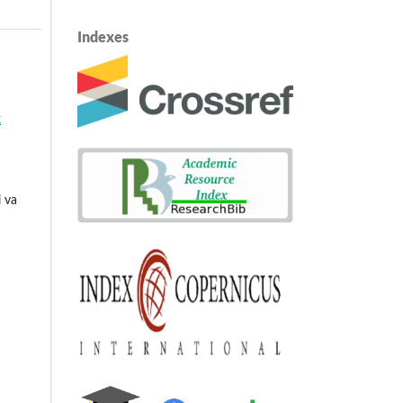
Indexes
k
i va