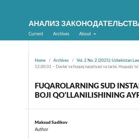
АНАЛИЗ ЗАКОНОДАТЕЛЬСТВ
Current
Archives
About
Home
/
Archives
/
Vol. 2 No. 2 (2025): Uzbekistan L
12.00.01 – Davlat va huquq nazariyasi va tarixi. Huquqiy ta’l
FUQAROLARNING SUD INSTA
BOJI QO‘LLANILISHINING A
Maksud Sadikov
Author