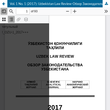
Vol. 1 No. 1 (2017): Uzbekistan Law Review-Обзор Законодательства Узбекистана-O'zbekiston Qonunchilik Tahlili