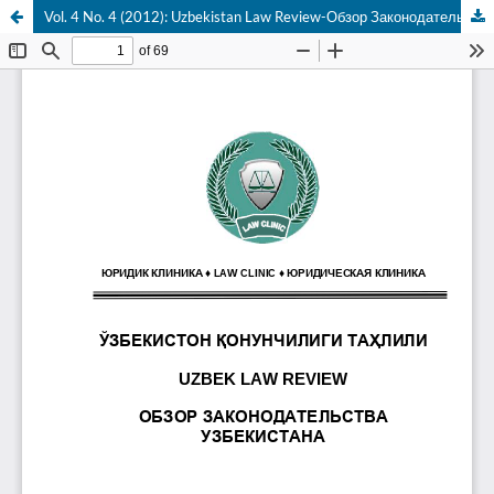
Vol. 4 No. 4 (2012): Uzbekistan Law Review-Обзор Законодательства Узбекистана-O'zbekiston Qonunchilik Tahlili