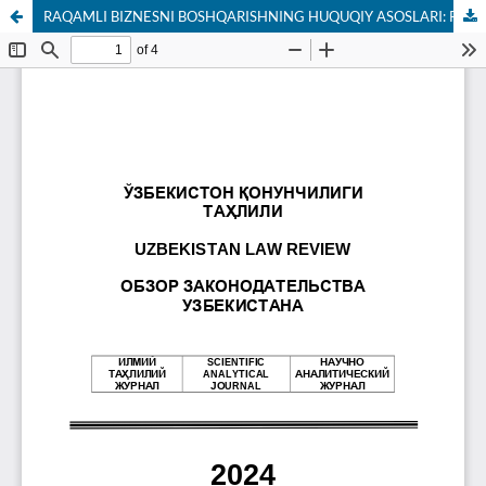
RAQAMLI BIZNESNI BOSHQARISHNING HUQUQIY ASOSLARI: RAQAMLI TRANSFORMATSIYA DAVRIDA MUAMMOLAR VA IMKONIYATLAR