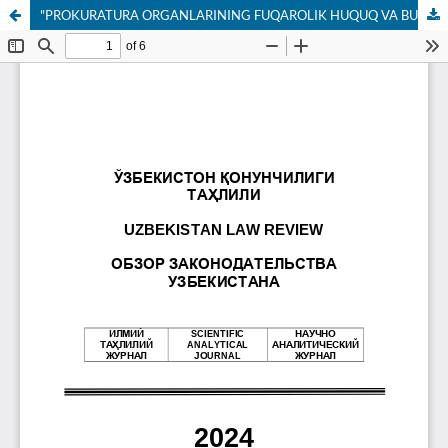
"PROKURATURA ORGANLARINING FUQAROLIK HUQUQ VA BURCHLARINI AMALGA OSHIRISHDAGI ISHTIROKI"