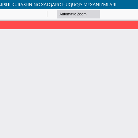
ARSHI KURASHNING XALQARO HUQUQIY MEXANIZMLARI