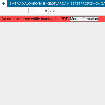
BMT VA XALQARO TASHKILOTLARDA KIBERTERRORIZMGA Q